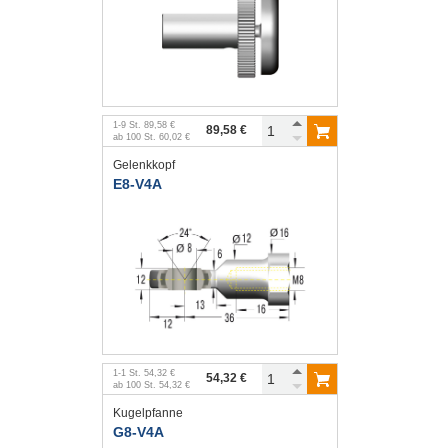
1
-
9
St.
89,58 €
89,58 €
ab
100
St.
60,02 €
Gelenkkopf
E8-V4A
1
-
1
St.
54,32 €
54,32 €
ab
100
St.
54,32 €
Kugelpfanne
G8-V4A