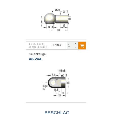
1
-
9
St.
8,19 €
8,19 €
ab
100
St.
5,49 €
Gelenkauge
A8-V4A
BESCHLAG