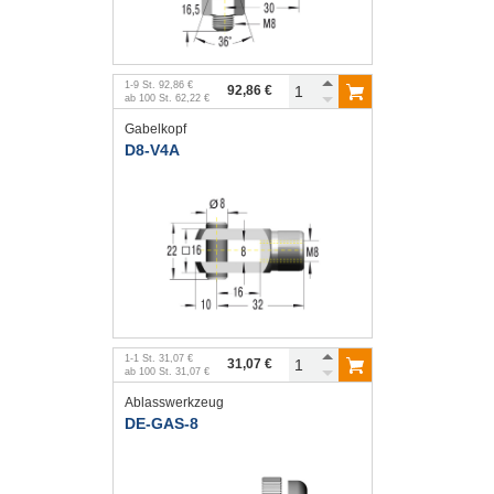
1
-
9
St.
92,86 €
92,86 €
ab
100
St.
62,22 €
Gabelkopf
D8-V4A
1
-
1
St.
31,07 €
31,07 €
ab
100
St.
31,07 €
Ablasswerkzeug
DE-GAS-8