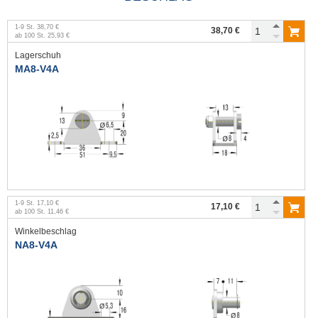
1
-
9
St.
38,70 €
38,70 €
ab
100
St.
25,93 €
Lagerschuh
MA8-V4A
1
-
9
St.
17,10 €
17,10 €
ab
100
St.
11,46 €
Winkelbeschlag
NA8-V4A