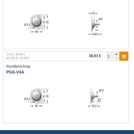
1
-
9
St.
38,93 €
38,93 €
ab
100
St.
26,08 €
Rundbeschlag
PG8-V4A