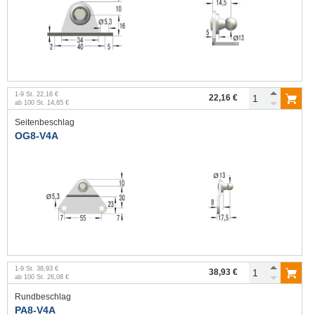
1
-
9
St.
22,16 €
22,16 €
ab
100
St.
14,85 €
Seitenbeschlag
OG8-V4A
1
-
9
St.
38,93 €
38,93 €
ab
100
St.
26,08 €
Rundbeschlag
PA8-V4A