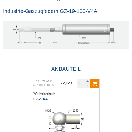
Industrie-Gaszugfedern GZ-19-100-V4A
ANBAUTEIL
1
-
9
St.
72,02 €
72,02 €
ab
100
St.
48,25 €
Winkelgelenk
C8-V4A