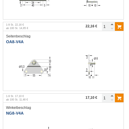
1
-
9
St.
22,16 €
22,16 €
ab
100
St.
14,85 €
Seitenbeschlag
OA8-V4A
1
-
9
St.
17,10 €
17,10 €
ab
100
St.
11,46 €
Winkelbeschlag
NG8-V4A