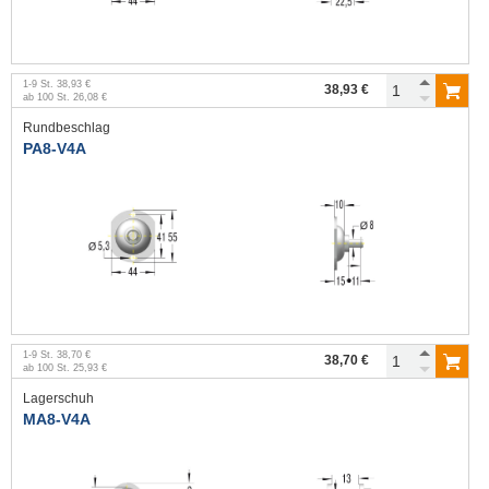
1
-
9
St.
38,93 €
38,93 €
ab
100
St.
26,08 €
Rundbeschlag
PA8-V4A
1
-
9
St.
38,70 €
38,70 €
ab
100
St.
25,93 €
Lagerschuh
MA8-V4A