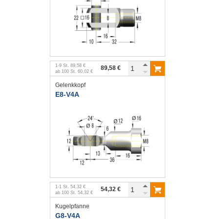
1
-
9
St.
89,58 €
89,58 €
ab
100
St.
60,02 €
Gelenkkopf
E8-V4A
1
-
1
St.
54,32 €
54,32 €
ab
100
St.
54,32 €
Kugelpfanne
G8-V4A