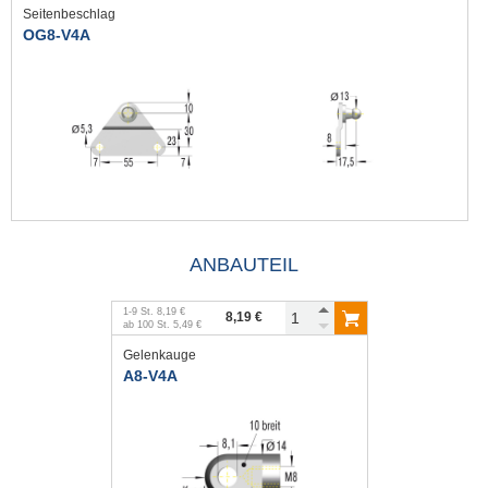
Seitenbeschlag
OG8-V4A
ANBAUTEIL
1
-
9
St.
8,19 €
8,19 €
ab
100
St.
5,49 €
Gelenkauge
A8-V4A