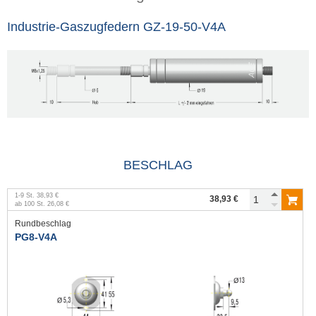
Industrie-Gaszugfedern GZ-19-50-V4A
BESCHLAG
1
-
9
St.
38,93 €
38,93 €
ab
100
St.
26,08 €
Rundbeschlag
PG8-V4A