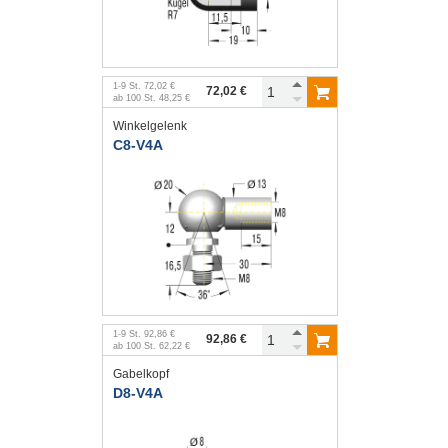
1
-
9
St.
72,02 €
72,02 €
ab
100
St.
48,25 €
Winkelgelenk
C8-V4A
1
-
9
St.
92,86 €
92,86 €
ab
100
St.
62,22 €
Gabelkopf
D8-V4A