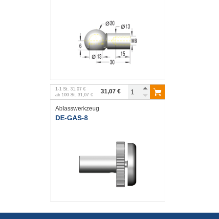
1
-
1
St.
31,07 €
31,07 €
ab
100
St.
31,07 €
Ablasswerkzeug
DE-GAS-8