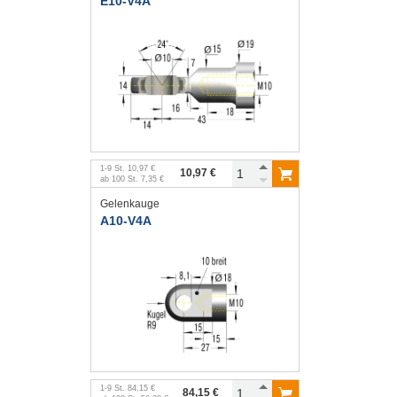
E10-V4A
1
-
9
St.
10,97 €
10,97 €
ab
100
St.
7,35 €
Gelenkauge
A10-V4A
1
-
9
St.
84,15 €
84,15 €