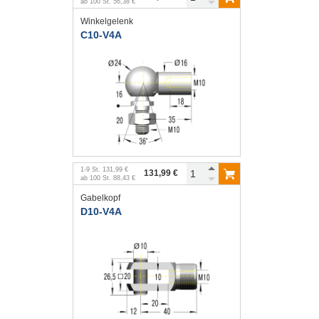
ab
100
St.
56,38 €
Winkelgelenk
C10-V4A
1
-
9
St.
131,99 €
131,99 €
ab
100
St.
88,43 €
Gabelkopf
D10-V4A