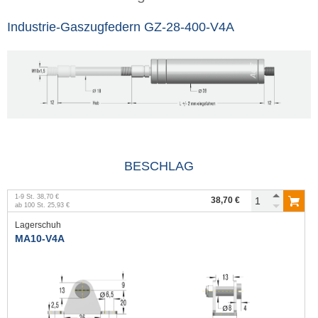
Industrie-Gaszugfedern GZ-28-400-V4A
BESCHLAG
1
-
9
St.
38,70 €
38,70 €
ab
100
St.
25,93 €
Lagerschuh
MA10-V4A