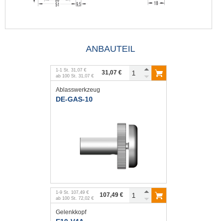
ANBAUTEIL
1
-
1
St.
31,07 €
31,07 €
ab
100
St.
31,07 €
Ablasswerkzeug
DE-GAS-10
1
-
9
St.
107,49 €
107,49 €
ab
100
St.
72,02 €
Gelenkkopf