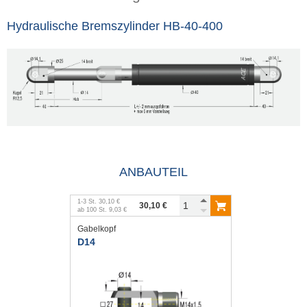
Hydraulische Bremszylinder HB-40-400
ANBAUTEIL
1
-
3
St.
30,10 €
30,10 €
ab
100
St.
9,03 €
Gabelkopf
D14