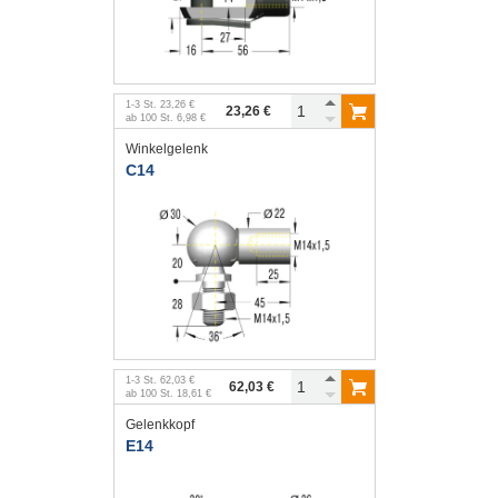
1
-
3
St.
23,26 €
23,26 €
ab
100
St.
6,98 €
Winkelgelenk
C14
1
-
3
St.
62,03 €
62,03 €
ab
100
St.
18,61 €
Gelenkkopf
E14