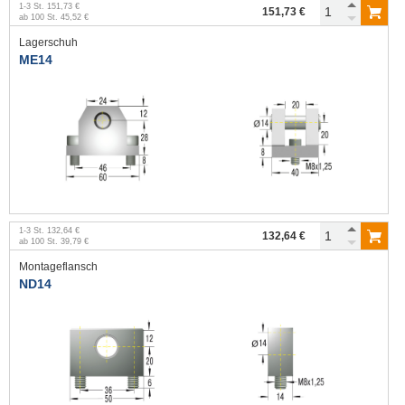
1
-
3
St.
151,73 €
151,73 €
ab
100
St.
45,52 €
Lagerschuh
ME14
1
-
3
St.
132,64 €
132,64 €
ab
100
St.
39,79 €
Montageflansch
ND14