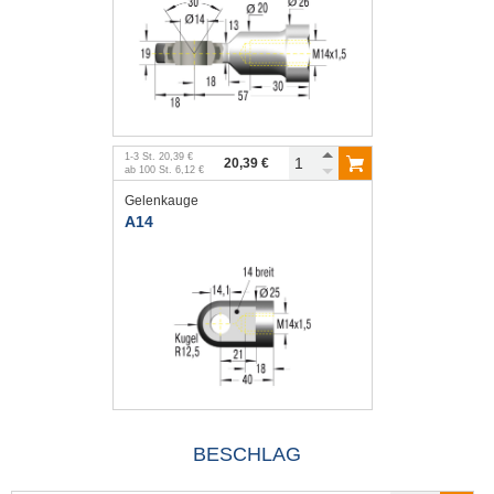
1
-
3
St.
20,39 €
20,39 €
ab
100
St.
6,12 €
Gelenkauge
A14
BESCHLAG