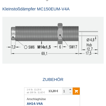
Kleinstoßdämpfer MC150EUM-V4A
ZUBEHÖR
1
-
9
St.
13,20 €
13,20 €
ab
100
St.
11,62 €
Anschlaghülse
AH14-V4A