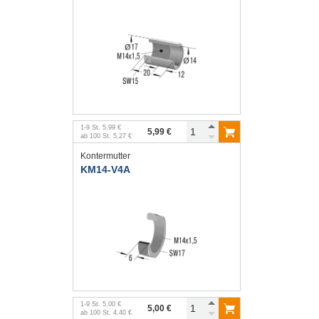
1
-
9
St.
5,99 €
5,99 €
ab
100
St.
5,27 €
Kontermutter
KM14-V4A
1
-
9
St.
5,00 €
5,00 €
ab
100
St.
4,40 €