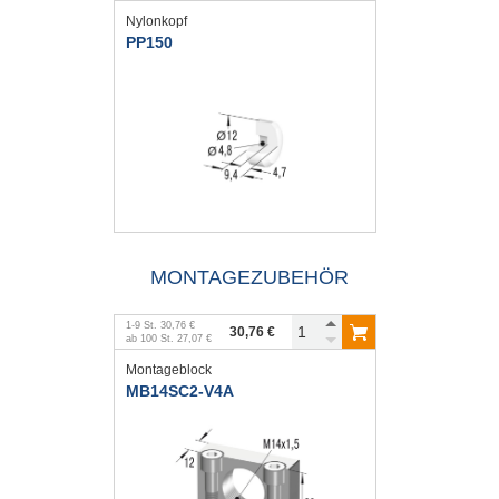
Nylonkopf
PP150
MONTAGEZUBEHÖR
1
-
9
St.
30,76 €
30,76 €
ab
100
St.
27,07 €
Montageblock
MB14SC2-V4A