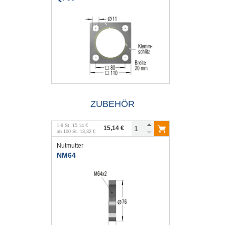
ZUBEHÖR
1
-
9
St.
15,14 €
15,14 €
ab
100
St.
13,32 €
Nutmutter
NM64