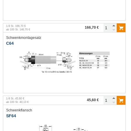
1
-
9
St.
166,70 €
166,70 €
ab
100
St.
146,70 €
Schwenkmontagesatz
C64
1
-
9
St.
45,60 €
45,60 €
ab
100
St.
40,13 €
Schwenkflansch
SF64