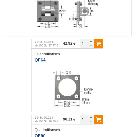
1
-
9
St.
42,92 €
42,92 €
ab
100
St.
37,77 €
Quadratflansch
QF64
1
-
9
St.
90,21 €
90,21 €
ab
100
St.
79,38 €
Quadratflansch
QF90