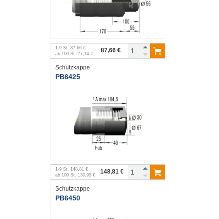
1
-
9
St.
87,66 €
87,66 €
ab
100
St.
77,14 €
Schutzkappe
PB6425
1
-
9
St.
148,81 €
148,81 €
ab
100
St.
130,95 €
Schutzkappe
PB6450