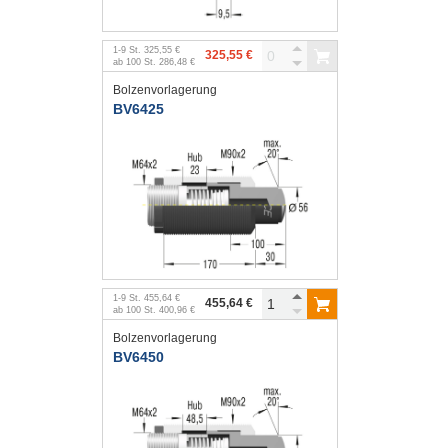
1
-
9
St.
325,55 €
325,55 €
ab
100
St.
286,48 €
Bolzenvorlagerung
BV6425
1
-
9
St.
455,64 €
455,64 €
ab
100
St.
400,96 €
Bolzenvorlagerung
BV6450