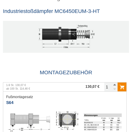
Industriestoßdämpfer MC6450EUM-3-HT
MONTAGEZUBEHÖR
1
-
9
St.
130,07 €
130,07 €
ab
100
St.
114,46 €
Fußmontagesatz
S64