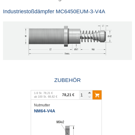
Industriestoßdämpfer MC6450EUM-3-V4A
ZUBEHÖR
1
-
9
St.
78,21 €
78,21 €
ab
100
St.
68,82 €
Nutmutter
NM64-V4A