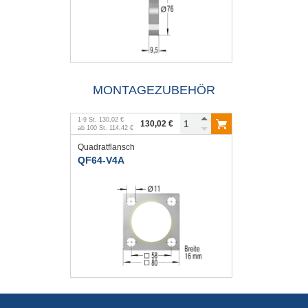
MONTAGEZUBEHÖR
1
-
9
St.
130,02 €
130,02 €
ab
100
St.
114,42 €
Quadratflansch
QF64-V4A