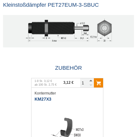
Kleinstoßdämpfer PET27EUM-3-SBUC
ZUBEHÖR
1
-
9
St.
3,12 €
3,12 €
ab
100
St.
2,75 €
Kontermutter
KM27X3