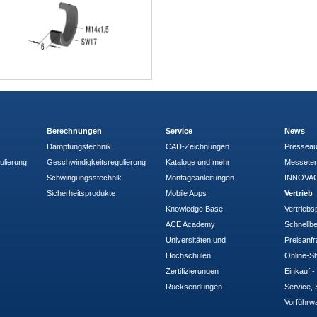
Berechnungen
Service
News
Dämpfungstechnik
CAD-Zeichnungen
Pressea
ulierung
Geschwindigkeitsregulierung
Kataloge und mehr
Messete
Schwingungsstechnik
Montageanleitungen
INNOVAC
Sicherheitsprodukte
Mobile Apps
Vertrieb
Knowledge Base
Vertriebs
ACE Academy
Schnellbe
Universitäten und
Preisanf
Hochschulen
Online-Sh
Zertifizierungen
Einkauf 
Rücksendungen
Service, 
Vorführw