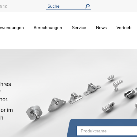
6-10
nwendungen
Berechnungen
Service
News
Vertrieb
hres
r
ehor.
or im
hl