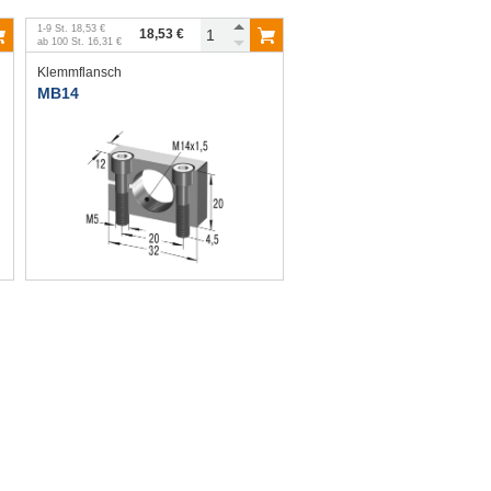
1
-
9
St.
18,53 €
18,53 €
ab
100
St.
16,31 €
Klemmflansch
MB14