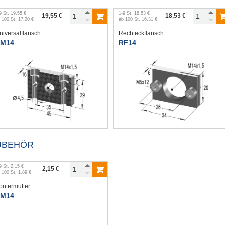
9
St.
19,55 €
1
-
9
St.
18,53 €
19,55 €
18,53 €
b
100
St.
17,20 €
ab
100
St.
16,31 €
niversalflansch
Rechteckflansch
M14
RF14
UBEHÖR
9
St.
2,15 €
2,15 €
b
100
St.
1,89 €
ontermutter
M14