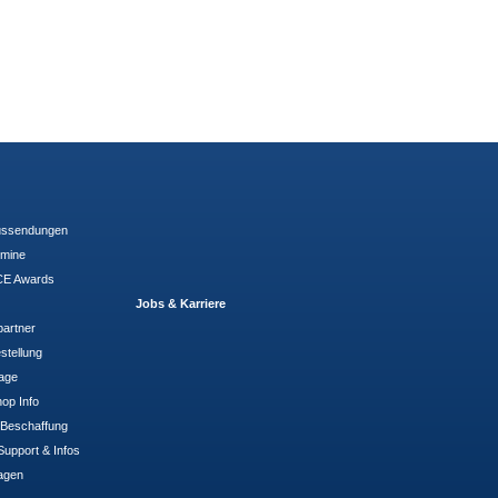
ussendungen
rmine
E Awards
Jobs & Karriere
partner
stellung
rage
op Info
- Beschaffung
Support & Infos
agen