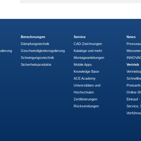
Berechnungen
Service
News
Dämpfungstechnik
CAD-Zeichnungen
Pressea
ulierung
Geschwindigkeitsregulierung
Kataloge und mehr
Messete
Schwingungsstechnik
Montageanleitungen
INNOVAC
Sicherheitsprodukte
Mobile Apps
Vertrieb
Knowledge Base
Vertriebs
ACE Academy
Schnellbe
Universitäten und
Preisanf
Hochschulen
Online-Sh
Zertifizierungen
Einkauf 
Rücksendungen
Service, 
Vorführw