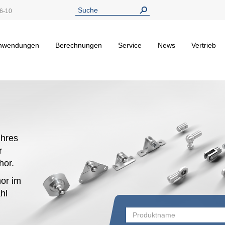
6-10
nwendungen
Berechnungen
Service
News
Vertrieb
hres
r
ehor.
or im
hl