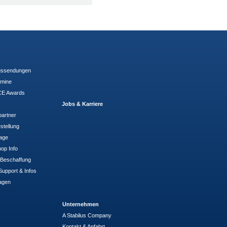
ussendungen
rmine
E Awards
Jobs & Karriere
partner
stellung
rage
op Info
- Beschaffung
Support & Infos
agen
Unternehmen
A Stabilus Company
Kontakt & Anfahrt