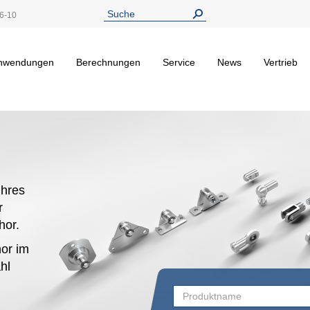
6-10
nwendungen
Berechnungen
Service
News
Vertrieb
hres
r
ehor.
or im
hl