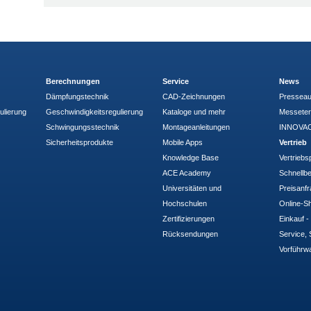
Berechnungen
Service
News
Dämpfungstechnik
CAD-Zeichnungen
Pressea
ulierung
Geschwindigkeitsregulierung
Kataloge und mehr
Messete
Schwingungsstechnik
Montageanleitungen
INNOVAC
Sicherheitsprodukte
Mobile Apps
Vertrieb
Knowledge Base
Vertriebs
ACE Academy
Schnellbe
Universitäten und
Preisanf
Hochschulen
Online-Sh
Zertifizierungen
Einkauf 
Rücksendungen
Service, 
Vorführw