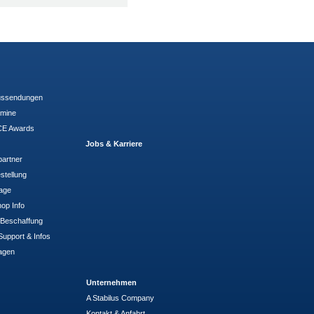
ussendungen
rmine
E Awards
Jobs & Karriere
partner
stellung
rage
op Info
- Beschaffung
Support & Infos
agen
Unternehmen
A Stabilus Company
Kontakt & Anfahrt