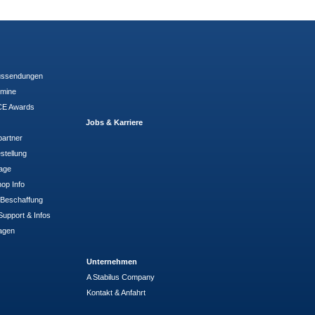
ussendungen
rmine
E Awards
Jobs & Karriere
partner
stellung
rage
op Info
- Beschaffung
Support & Infos
agen
Unternehmen
A Stabilus Company
Kontakt & Anfahrt