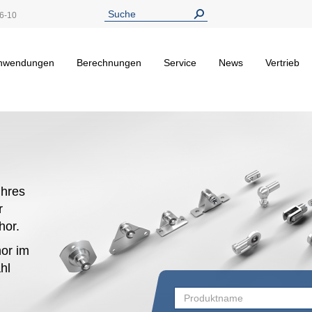
6-10
nwendungen
Berechnungen
Service
News
Vertrieb
hres
r
ehor.
or im
hl