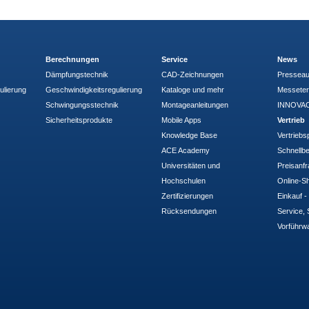
Berechnungen
Service
News
Dämpfungstechnik
CAD-Zeichnungen
Pressea
ulierung
Geschwindigkeitsregulierung
Kataloge und mehr
Messete
Schwingungsstechnik
Montageanleitungen
INNOVAC
Sicherheitsprodukte
Mobile Apps
Vertrieb
Knowledge Base
Vertriebs
ACE Academy
Schnellbe
Universitäten und
Preisanf
Hochschulen
Online-Sh
Zertifizierungen
Einkauf 
Rücksendungen
Service, 
Vorführw