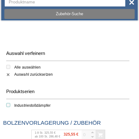
×
Zubehör-Suche
Auswahl verfeinern
Alle auswählen
Auswahl zurücksetzen
✕
Produktserien
Industriestoßdämpfer
BOLZENVORLAGERUNG / ZUBEHÖR
1
-
9
St.
325,55 €
325,55 €
ab
100
St.
286,48 €