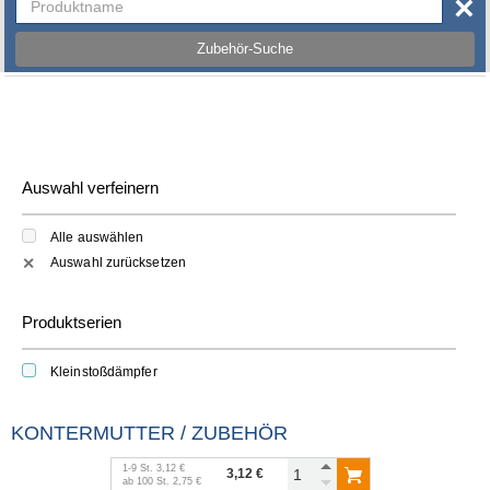
×
Zubehör-Suche
Auswahl verfeinern
Alle auswählen
Auswahl zurücksetzen
✕
Produktserien
Kleinstoßdämpfer
KONTERMUTTER / ZUBEHÖR
1
-
9
St.
3,12 €
3,12 €
ab
100
St.
2,75 €