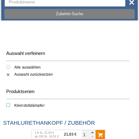
×
Zubehör-Suche
Auswahl verfeinern
Alle auswählen
Auswahl zurücksetzen
✕
Produktserien
Kleinstoßdämpfer
STAHLURETHANKOPF / ZUBEHÖR
1
-
9
St.
21,03 €
21,03 €
ab
100
St.
18,51 €