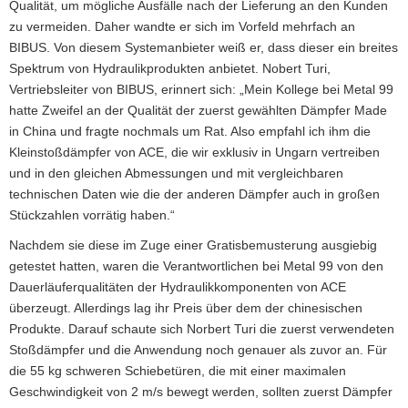
Qualität, um mögliche Ausfälle nach der Lieferung an den Kunden
zu vermeiden. Daher wandte er sich im Vorfeld mehrfach an
BIBUS. Von diesem Systemanbieter weiß er, dass dieser ein breites
Spektrum von Hydraulikprodukten anbietet. Nobert Turi,
Vertriebsleiter von BIBUS, erinnert sich: „Mein Kollege bei Metal 99
hatte Zweifel an der Qualität der zuerst gewählten Dämpfer Made
in China und fragte nochmals um Rat. Also empfahl ich ihm die
Kleinstoßdämpfer von ACE, die wir exklusiv in Ungarn vertreiben
und in den gleichen Abmessungen und mit vergleichbaren
technischen Daten wie die der anderen Dämpfer auch in großen
Stückzahlen vorrätig haben.“
Nachdem sie diese im Zuge einer Gratisbemusterung ausgiebig
getestet hatten, waren die Verantwortlichen bei Metal 99 von den
Dauerläuferqualitäten der Hydraulikkomponenten von ACE
überzeugt. Allerdings lag ihr Preis über dem der chinesischen
Produkte. Darauf schaute sich Norbert Turi die zuerst verwendeten
Stoßdämpfer und die Anwendung noch genauer als zuvor an. Für
die 55 kg schweren Schiebetüren, die mit einer maximalen
Geschwindigkeit von 2 m/s bewegt werden, sollten zuerst Dämpfer