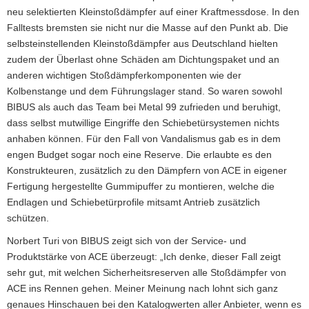
neu selektierten Kleinstoßdämpfer auf einer Kraftmessdose. In den
Falltests bremsten sie nicht nur die Masse auf den Punkt ab. Die
selbsteinstellenden Kleinstoßdämpfer aus Deutschland hielten
zudem der Überlast ohne Schäden am Dichtungspaket und an
anderen wichtigen Stoßdämpferkomponenten wie der
Kolbenstange und dem Führungslager stand. So waren sowohl
BIBUS als auch das Team bei Metal 99 zufrieden und beruhigt,
dass selbst mutwillige Eingriffe den Schiebetürsystemen nichts
anhaben können. Für den Fall von Vandalismus gab es in dem
engen Budget sogar noch eine Reserve. Die erlaubte es den
Konstrukteuren, zusätzlich zu den Dämpfern von ACE in eigener
Fertigung hergestellte Gummipuffer zu montieren, welche die
Endlagen und Schiebetürprofile mitsamt Antrieb zusätzlich
schützen.
Norbert Turi von BIBUS zeigt sich von der Service- und
Produktstärke von ACE überzeugt: „Ich denke, dieser Fall zeigt
sehr gut, mit welchen Sicherheitsreserven alle Stoßdämpfer von
ACE ins Rennen gehen. Meiner Meinung nach lohnt sich ganz
genaues Hinschauen bei den Katalogwerten aller Anbieter, wenn es