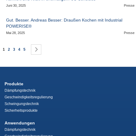
Juni 30, 2025
Presse
Gut. Besser. Andreas Besser: Draußen Kochen mit Industrial
POWERISE®
Mai 28, 2025
Presse
Seite
Sie lesen gerade die Seite
Seite
Seite
Seite
Seite
Seite
Weiter
1
2
3
4
5
Produkte
Dämpfungstechnik
Geschwindigkeitsregulierung
Schwingungstechnik
Sicherheitsprodukte
Anwendungen
Dämpfungstechnik