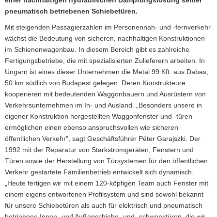
einer nachhaltigen hydraulischen Dämpfungslösung seiner
pneumatisch betriebenen Schiebetüren.
Mit steigenden Passagierzahlen im Personennah- und -fernverkehr
wächst die Bedeutung von sicheren, nachhaltigen Konstruktionen
im Schienenwagenbau. In diesem Bereich gibt es zahlreiche
Fertigungsbetriebe, die mit spezialisierten Zulieferern arbeiten. In
Ungarn ist eines dieser Unternehmen die Metal 99 Kft. aus Dabas,
50 km südlich von Budapest gelegen. Deren Konstrukteure
kooperieren mit bedeutenden Waggonbauern und Ausrüstern von
Verkehrsunternehmen im In- und Ausland. „Besonders unsere in
eigener Konstruktion hergestellten Waggonfenster und -türen
ermöglichen einen ebenso anspruchsvollen wie sicheren
öffentlichen Verkehr", sagt Geschäftsführer Péter Garajszki. Der
1992 mit der Reparatur von Starkstromgeräten, Fenstern und
Türen sowie der Herstellung von Türsystemen für den öffentlichen
Verkehr gestartete Familienbetrieb entwickelt sich dynamisch.
„Heute fertigen wir mit einem 120-köpfigen Team auch Fenster mit
einem eigens entworfenen Profilsystem und sind sowohl bekannt
für unsere Schiebetüren als auch für elektrisch und pneumatisch
betriebene Innen- und Außenschiebe- und -schwenktüren, die wir