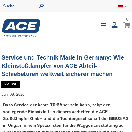
0
0
Mein
Navigatio
i
umschalte
Service und Technik Made in Germany: Wie
Kleinstoßdämpfer von ACE Abteil-
Schiebetüren weltweit sicherer machen
PRESSE
Juni 09, 2026
Dass Service der beste Türöffner sein kann, zeigt der
vorliegende Einsatzfall. In diesem verhelfen die ACE
Stoßdämpfer GmbH und die Tochtergesellschaft der BIBUS AG
in Ungarn einem Spezialisten für die Waggonausstattung zu