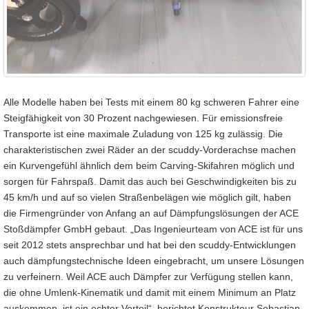
Alle Modelle haben bei Tests mit einem 80 kg schweren Fahrer eine
Steigfähigkeit von 30 Prozent nachgewiesen. Für emissionsfreie
Transporte ist eine maximale Zuladung von 125 kg zulässig. Die
charakteristischen zwei Räder an der scuddy-Vorderachse machen
ein Kurvengefühl ähnlich dem beim Carving-Skifahren möglich und
sorgen für Fahrspaß. Damit das auch bei Geschwindigkeiten bis zu
45 km/h und auf so vielen Straßenbelägen wie möglich gilt, haben
die Firmengründer von Anfang an auf Dämpfungslösungen der ACE
Stoßdämpfer GmbH gebaut. „Das Ingenieurteam von ACE ist für uns
seit 2012 stets ansprechbar und hat bei den scuddy-Entwicklungen
auch dämpfungstechnische Ideen eingebracht, um unsere Lösungen
zu verfeinern. Weil ACE auch Dämpfer zur Verfügung stellen kann,
die ohne Umlenk-Kinematik und damit mit einem Minimum an Platz
auskommen, ist ein echter Vorteil“, berichtet Konstrukteur Sebastian