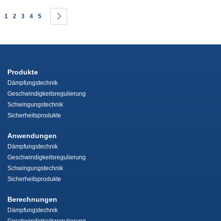
Seite
Sie lesen gerade die Seite
Seite
Seite
Seite
Seite
Seite
Weiter
1
2
3
4
5
Produkte
Dämpfungstechnik
Geschwindigkeitsregulierung
Schwingungstechnik
Sicherheitsprodukte
Anwendungen
Dämpfungstechnik
Geschwindigkeitsregulierung
Schwingungstechnik
Sicherheitsprodukte
Berechnungen
Dämpfungstechnik