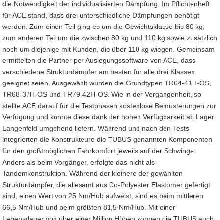
die Notwendigkeit der individualisierten Dämpfung. Im Pflichtenheft
für ACE stand, dass drei unterschiedliche Dämpfungen benötigt
werden. Zum einen Teil ging es um die Gewichtsklasse bis 80 kg,
zum anderen Teil um die zwischen 80 kg und 110 kg sowie zusätzlich
noch um diejenige mit Kunden, die über 110 kg wiegen. Gemeinsam
ermittelten die Partner per Auslegungssoftware von ACE, dass
verschiedene Strukturdämpfer am besten für alle drei Klassen
geeignet seien. Ausgewählt wurden die Grundtypen TR64-41H-OS,
TR68-37H-OS und TR79-42H-OS. Wie in der Vergangenheit, so
stellte ACE darauf für die Testphasen kostenlose Bemusterungen zur
Verfügung und konnte diese dank der hohen Verfügbarkeit ab Lager
Langenfeld umgehend liefern. Während und nach den Tests
integrierten die Konstrukteure die TUBUS genannten Komponenten
für den größtmöglichen Fahrkomfort jeweils auf der Schwinge.
Anders als beim Vorgänger, erfolgte das nicht als
Tandemkonstruktion. Während der kleinere der gewählten
Strukturdämpfer, die allesamt aus Co-Polyester Elastomer gefertigt
sind, einen Wert von 25 Nm/Hub aufweist, sind es beim mittleren
66,5 Nm/Hub und beim größten 81,5 Nm/Hub. Mit einer
Lebensdauer von über einer Million Hüben können die TUBUS auch