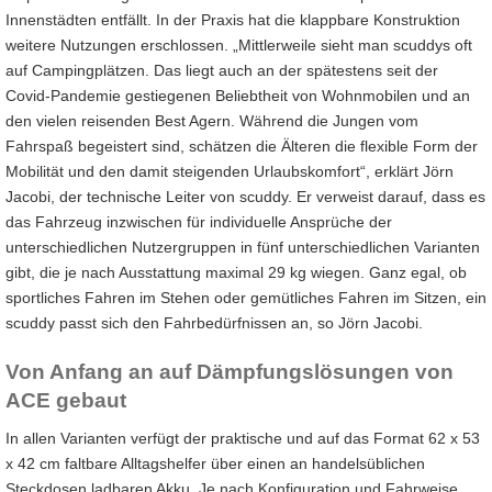
Innenstädten entfällt. In der Praxis hat die klappbare Konstruktion
weitere Nutzungen erschlossen. „Mittlerweile sieht man scuddys oft
auf Campingplätzen. Das liegt auch an der spätestens seit der
Covid-Pandemie gestiegenen Beliebtheit von Wohnmobilen und an
den vielen reisenden Best Agern. Während die Jungen vom
Fahrspaß begeistert sind, schätzen die Älteren die flexible Form der
Mobilität und den damit steigenden Urlaubskomfort“, erklärt Jörn
Jacobi, der technische Leiter von scuddy. Er verweist darauf, dass es
das Fahrzeug inzwischen für individuelle Ansprüche der
unterschiedlichen Nutzergruppen in fünf unterschiedlichen Varianten
gibt, die je nach Ausstattung maximal 29 kg wiegen. Ganz egal, ob
sportliches Fahren im Stehen oder gemütliches Fahren im Sitzen, ein
scuddy passt sich den Fahrbedürfnissen an, so Jörn Jacobi.
Von Anfang an auf Dämpfungslösungen von
ACE gebaut
In allen Varianten verfügt der praktische und auf das Format 62 x 53
x 42 cm faltbare Alltagshelfer über einen an handelsüblichen
Steckdosen ladbaren Akku. Je nach Konfiguration und Fahrweise