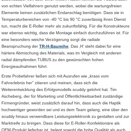
von echten Vielfahrern genutzt werden, wobei die wartungsfreien
Elemente keinen zusätzlichen Endanschlag benötigen. Dass sie in
Temperaturbereichen von -40 °C bis 90 °C zuverlässig ihren Dienst
tun, macht die E-Roller mehr als zukunftsfähig. Für die Konstrukteure
war ebenso wichtig, dass die Montage einfach durchzuführen ist. Für
eine besonders weiche Verzögerung sorgt die radiale
Beanspruchung der
TR-H-Baureihe
. Das ‚H‘ steht dabei für eine
härtere Abmischung des Materials, was im Vergleich mit anderen
radial dämpfenden TUBUS zu den gewünschten hohen
Energieaufnahmen führt.
Erste Probefahrer ließen sich mit Ausrufen wie „krass vom
Fahrerlebnis her“ zitieren und meinen, dass sich die
Weiterentwicklung des Erfolgsmodells scuddy gelohnt hat. Tim
Ascheberg, der für Marketing und Öffentlichkeitsarbeit zuständige
Firmengründer, weist zusätzlich darauf hin, dass auch die Haptik
hochwertiger geworden sei und es dem Team gelang, eine über den
scuddy hinaus verwendbare Leistungselektronik zu gestalten und zur
Marktreife zu bringen. Dass diese für E-Roller-Konfektionäre als
OEM-Produkt lieferbar ist, belegt sowohl die hohe Qualität als auch