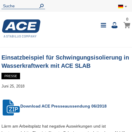
0
0
Mein
Navigatio
i
umschalte
Einsatzbeispiel für Schwingungsisolierung in
Wasserkraftwerk mit ACE SLAB
PRESSE
Juni 25, 2018
Download ACE Presseaussendung 06/2018
Lärm am Arbeitsplatz hat negative Auswirkungen und ist