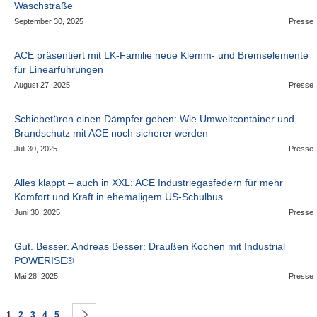
Waschstraße
September 30, 2025
Presse
ACE präsentiert mit LK-Familie neue Klemm- und Bremselemente
für Linearführungen
August 27, 2025
Presse
Schiebetüren einen Dämpfer geben: Wie Umweltcontainer und
Brandschutz mit ACE noch sicherer werden
Juli 30, 2025
Presse
Alles klappt – auch in XXL: ACE Industriegasfedern für mehr
Komfort und Kraft in ehemaligem US-Schulbus
Juni 30, 2025
Presse
Gut. Besser. Andreas Besser: Draußen Kochen mit Industrial
POWERISE®
Mai 28, 2025
Presse
Seite
Sie lesen gerade die Seite
Seite
Seite
Seite
Seite
Seite
Weiter
1
2
3
4
5