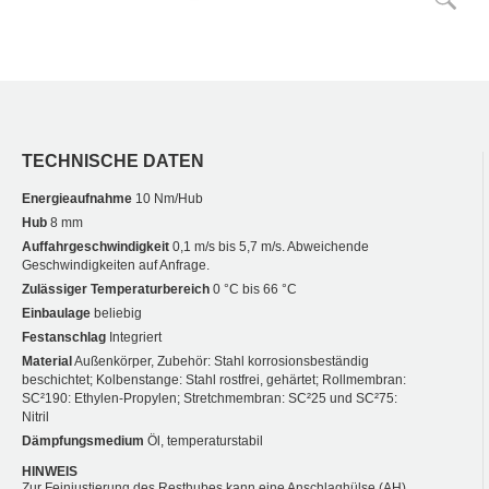
TECHNISCHE DATEN
Energieaufnahme
10 Nm/Hub
Hub
8 mm
Auffahrgeschwindigkeit
0,1 m/s bis 5,7 m/s. Abweichende
Geschwindigkeiten auf Anfrage.
Zulässiger Temperaturbereich
0 °C bis 66 °C
Einbaulage
beliebig
Festanschlag
Integriert
Material
Außenkörper, Zubehör: Stahl korrosionsbeständig
beschichtet; Kolbenstange: Stahl rostfrei, gehärtet; Rollmembran:
SC²190: Ethylen-Propylen; Stretchmembran: SC²25 und SC²75:
Nitril
Dämpfungsmedium
Öl, temperaturstabil
HINWEIS
Zur Feinjustierung des Resthubes kann eine Anschlaghülse (AH)