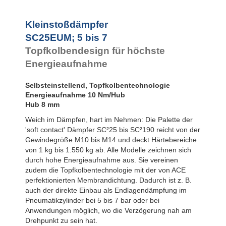
SC925
SC²25 bis
SC²190
Kleinstoßdämpfer
SC²300 bis
SC25EUM; 5 bis 7
SC²650
Topfkolbendesign für höchste
MA30 bis MA900
PET20 bis
Energieaufnahme
PET27
Selbsteinstellend, Topfkolbentechnologie
Energieaufnahme 10 Nm/Hub
Hub 8 mm
Weich im Dämpfen, hart im Nehmen: Die Palette der
'soft contact' Dämpfer SC²25 bis SC²190 reicht von der
Gewindegröße M10 bis M14 und deckt Härtebereiche
von 1 kg bis 1.550 kg ab. Alle Modelle zeichnen sich
durch hohe Energieaufnahme aus. Sie vereinen
zudem die Topfkolbentechnologie mit der von ACE
perfektionierten Membrandichtung. Dadurch ist z. B.
auch der direkte Einbau als Endlagendämpfung im
Pneumatikzylinder bei 5 bis 7 bar oder bei
Anwendungen möglich, wo die Verzögerung nah am
Drehpunkt zu sein hat.