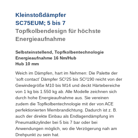
SC925
SC²25 bis
SC²190
Kleinstoßdämpfer
SC²300 bis
SC75EUM; 5 bis 7
SC²650
Topfkolbendesign für höchste
MA30 bis MA900
PET20 bis
Energieaufnahme
PET27
Selbsteinstellend, Topfkolbentechnologie
Energieaufnahme 16 Nm/Hub
Hub 10 mm
Weich im Dämpfen, hart im Nehmen: Die Palette der
'soft contact' Dämpfer SC²25 bis SC²190 reicht von der
Gewindegröße M10 bis M14 und deckt Härtebereiche
von 1 kg bis 1.550 kg ab. Alle Modelle zeichnen sich
durch hohe Energieaufnahme aus. Sie vereinen
zudem die Topfkolbentechnologie mit der von ACE
perfektionierten Membrandichtung. Dadurch ist z. B.
auch der direkte Einbau als Endlagendämpfung im
Pneumatikzylinder bei 5 bis 7 bar oder bei
Anwendungen möglich, wo die Verzögerung nah am
Drehpunkt zu sein hat.