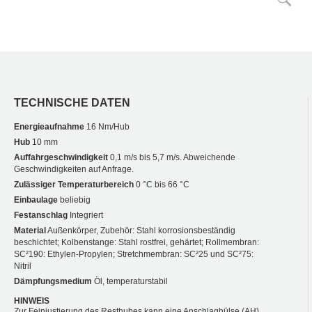
TECHNISCHE DATEN
Energieaufnahme
16 Nm/Hub
Hub
10 mm
Auffahrgeschwindigkeit
0,1 m/s bis 5,7 m/s. Abweichende
Geschwindigkeiten auf Anfrage.
Zulässiger Temperaturbereich
0 °C bis 66 °C
Einbaulage
beliebig
Festanschlag
Integriert
Material
Außenkörper, Zubehör: Stahl korrosionsbeständig
beschichtet; Kolbenstange: Stahl rostfrei, gehärtet; Rollmembran:
SC²190: Ethylen-Propylen; Stretchmembran: SC²25 und SC²75:
Nitril
Dämpfungsmedium
Öl, temperaturstabil
HINWEIS
Zur Feinjustierung des Resthubes kann eine Anschlaghülse (AH)