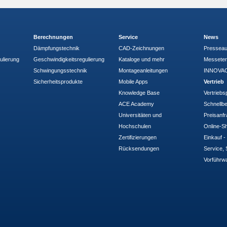
Berechnungen
Service
News
Dämpfungstechnik
CAD-Zeichnungen
Pressea
ulierung
Geschwindigkeitsregulierung
Kataloge und mehr
Messete
Schwingungsstechnik
Montageanleitungen
INNOVAC
Sicherheitsprodukte
Mobile Apps
Vertrieb
Knowledge Base
Vertriebs
ACE Academy
Schnellbe
Universitäten und
Preisanf
Hochschulen
Online-Sh
Zertifizierungen
Einkauf 
Rücksendungen
Service, 
Vorführw