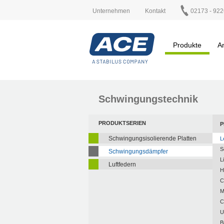
Unternehmen
Kontakt
02173 - 922
Produkte
A
Schwingungstechnik
PRODUKTSERIEN
P
Schwingungsisolierende Platten
L
S
Schwingungsdämpfer
L
Luftfedern
H
C
M
C
U
B