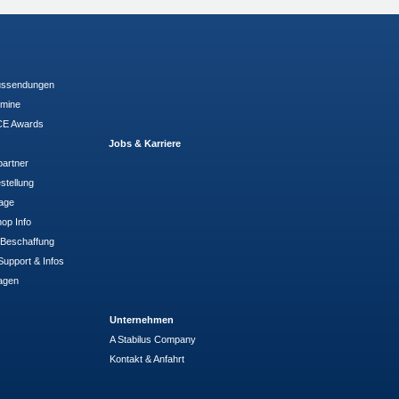
ussendungen
rmine
E Awards
Jobs & Karriere
partner
stellung
rage
op Info
- Beschaffung
Support & Infos
agen
Unternehmen
A Stabilus Company
Kontakt & Anfahrt