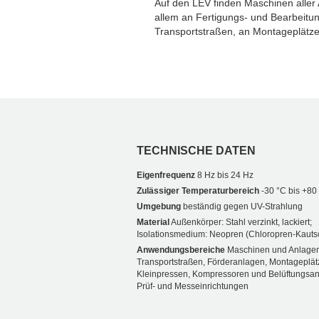
Auf den LEV finden Maschinen aller A
allem an Fertigungs- und Bearbeitu
Transportstraßen, an Montageplätz
TECHNISCHE DATEN
Eigenfrequenz
8 Hz bis 24 Hz
Zulässiger Temperaturbereich
-30 °C bis +80
Umgebung
beständig gegen UV-Strahlung
Material
Außenkörper: Stahl verzinkt, lackiert;
Isolationsmedium: Neopren (Chloropren-Kauts
Anwendungsbereiche
Maschinen und Anlagen
Transportstraßen, Förderanlagen, Montageplät
Kleinpressen, Kompressoren und Belüftungsan
Prüf- und Messeinrichtungen