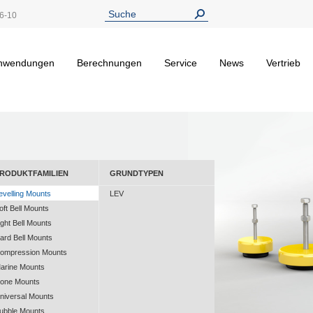
6-10
nwendungen
Berechnungen
Service
News
Vertrieb
RODUKTFAMILIEN
GRUNDTYPEN
evelling Mounts
LEV
oft Bell Mounts
ight Bell Mounts
ard Bell Mounts
ompression Mounts
arine Mounts
one Mounts
niversal Mounts
ubble Mounts