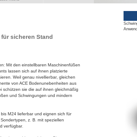
ll Attitude Mounts
lex Locs
Schwin
Anwend
für sicheren Stand
en: Mit den einstellbaren Maschinenfüßen
nts lassen sich auf ihnen platzierte
ieren. Weil genau nivellierbar, gleichen
emente von ACE Bodenunebenheiten aus
i schützen sie die auf ihnen gleichmäßig
Stößen und Schwingungen und mindern
is M24 lieferbar und eignen sich für
Sondertypen, z. B. mit speziellen
d verfügbar.