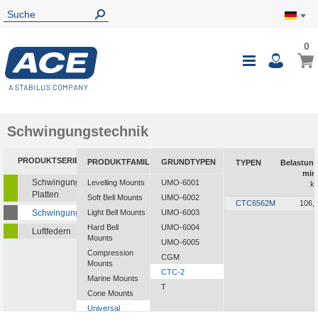
0
0
Mein
Navigatio
i
umschalte
Schwingungstechnik
PRODUKTSERIEN
PRODUKTFAMILIEN
GRUNDTYPEN
TYPEN
Belastun
min
Schwingungsisolierende
Levelling Mounts
UMO-6001
k
Platten
Soft Bell Mounts
UMO-6002
CTC6562M
106,
Schwingungsdämpfer
Light Bell Mounts
UMO-6003
Hard Bell
UMO-6004
Luftfedern
Mounts
UMO-6005
Compression
CGM
Mounts
CTC-2
Marine Mounts
T
Cone Mounts
Universal