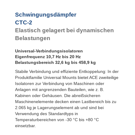
Mounts
Bubble Mounts
All Attitude
Schwingungsdämpfer
Mounts
CTC-2
Flex Locs
Elastisch gelagert bei dynamischen
Belastungen
Universal-Verbindungsisolatoren
Eigenfrequenz 10,7 Hz bis 20 Hz
Belastungsbereich 32,6 kg bis 458,9 kg
Stabile Verbindung und effiziente Entkoppelung: In der
Produktfamilie Universal Mounts bietet ACE zweiteilige
Isolatoren zur Verbindung von Maschinen oder
Anlagen mit angrenzenden Bauteilen, wie z. B.
Kabinen oder Gehäusen. Die abreißsicheren
Maschinenelemente decken einen Lastbereich bis zu
2.065 kg je Lagerungselement ab und sind bei
Verwendung des Standardtyps in
Temperaturbereichen von -30 °C bis +80 °C
einsetzbar.