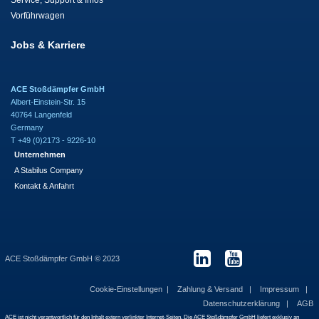
Service, Support & Infos
Vorführwagen
Jobs & Karriere
ACE Stoßdämpfer GmbH
Albert-Einstein-Str. 15
40764 Langenfeld
Germany
T +49 (0)2173 - 9226-10
Unternehmen
A Stabilus Company
Kontakt & Anfahrt
ACE Stoßdämpfer GmbH © 2023
Cookie-Einstellungen
Zahlung & Versand
Impressum
Datenschutzerklärung
AGB
ACE ist nicht verantwortlich für den Inhalt extern verlinkter Internet-Seiten. Die ACE Stoßdämpfer GmbH liefert exklusiv an