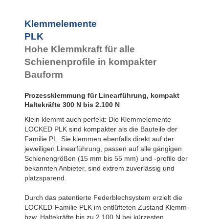
PLK45-1-4B
95
PLK45-1-6B
1.50
Klemmelemente
PLK45-2-4B
95
PLK
PLK45-2-6B
1.50
PLK55-1-4B
1.30
Hohe Klemmkraft für alle
PLK55-1-6B
2.10
Schienenprofile in kompakter
PLK55-2-4B
1.30
PLK55-2-6B
2.10
Bauform
Prozessklemmung für Linearführung, kompakt
Haltekräfte 300 N bis 2.100 N
Klein klemmt auch perfekt: Die Klemmelemente
LOCKED PLK sind kompakter als die Bauteile der
Familie PL. Sie klemmen ebenfalls direkt auf der
jeweiligen Linearführung, passen auf alle gängigen
Schienengrößen (15 mm bis 55 mm) und -profile der
bekannten Anbieter, sind extrem zuverlässig und
platzsparend.
Durch das patentierte Federblechsystem erzielt die
LOCKED-Familie PLK im entlüfteten Zustand Klemm-
bzw. Haltekräfte bis zu 2.100 N bei kürzesten