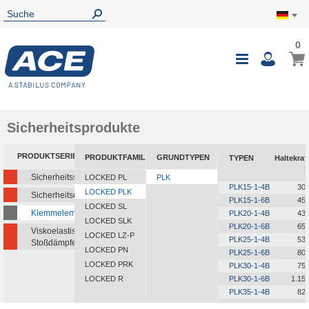
0
0
Mein
Navigatio
i
umschalte
Sicherheitsprodukte
PRODUKTSERIEN
PRODUKTFAMILIEN
GRUNDTYPEN
TYPEN
Haltekraf
Sicherheitsstoßdämpfer
LOCKED PL
PLK
PLK15-1-4B
30
LOCKED PLK
Sicherheitsdämpfer
PLK15-1-6B
45
LOCKED SL
Klemmelemente
PLK20-1-4B
43
LOCKED SLK
PLK20-1-6B
65
Viskoelastische
LOCKED LZ-P
PLK25-1-4B
53
Stoßdämpfer
LOCKED PN
PLK25-1-6B
80
LOCKED PRK
PLK30-1-4B
75
LOCKED R
PLK30-1-6B
1.15
PLK35-1-4B
82
PLK35-1-6B
1.25