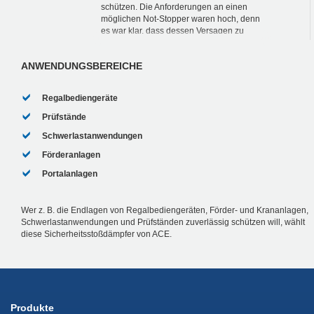
schützen. Die Anforderungen an einen
möglichen Not-Stopper waren hoch, denn
es war klar, dass dessen Versagen zu
massiven Schäden an der Komplett-
Konstruktion wie auch an d...
ANWENDUNGSBEREICHE
Regalbediengeräte
Prüfstände
Schwerlastanwendungen
Förderanlagen
Portalanlagen
Wer z. B. die Endlagen von Regalbediengeräten, Förder- und Krananlagen,
Schwerlastanwendungen und Prüfständen zuverlässig schützen will, wählt
diese Sicherheitsstoßdämpfer von ACE.
Produkte