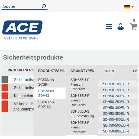
0
0
Mein
Navigatio
i
umschalte
Sicherheitsprodukte
PRODUKTSERIEN
PRODUKTFAMILIEN
GRUNDTYPEN
TYPEN
Ene
Sicherheitsstoßdämpfer
SCS33 bis
SDH38EU-F
SDH50-100EU-R
SCS64
Flansch
Sicherheitsdämpfer
Frontseite
SDH50-150EU-R
SDH38 bis
Klemmelemente
SDH63
SDH38EU-R
SDH50-200EU-R
Flansch
SDH50-250EU-R
SDP63 bis
Viskoelastische
Rückseite
SDP160
SDH50-300EU-R
Stoßdämpfer
SDH38EU-S
SDH50-350EU-R
Fußbefestigung
SDH50-400EU-R
SDH50EU-F
SDH50-500EU-R
Flansch
SDH50-600EU-R
Frontseite
SDH50-700EU-R
SDH50EU-R