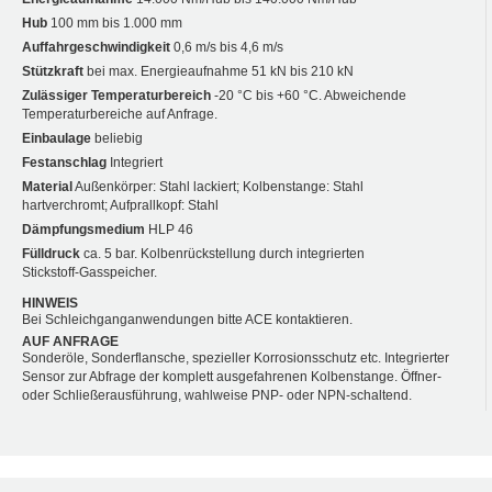
Hub
100 mm bis 1.000 mm
Auffahrgeschwindigkeit
0,6 m/s bis 4,6 m/s
Stützkraft
bei max. Energieaufnahme 51 kN bis 210 kN
Zulässiger Temperaturbereich
-20 °C bis +60 °C. Abweichende
Temperaturbereiche auf Anfrage.
Einbaulage
beliebig
Festanschlag
Integriert
Material
Außenkörper: Stahl lackiert; Kolbenstange: Stahl
hartverchromt; Aufprallkopf: Stahl
Dämpfungsmedium
HLP 46
Fülldruck
ca. 5 bar. Kolbenrückstellung durch integrierten
Stickstoff-Gasspeicher.
HINWEIS
Bei Schleichganganwendungen bitte ACE kontaktieren.
AUF ANFRAGE
Sonderöle, Sonderflansche, spezieller Korrosionsschutz etc. Integrierter
Sensor zur Abfrage der komplett ausgefahrenen Kolbenstange. Öffner-
oder Schließerausführung, wahlweise PNP- oder NPN-schaltend.