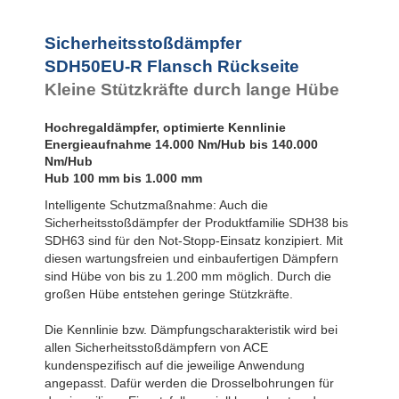
Flansch
SDH50-800EU-R
Rückseite
SDH50-1000EU-R
Sicherheitsstoßdämpfer
SDH50EU-S
Fußbefestigung
SDH50EU-R Flansch Rückseite
SDH63EU-F
Kleine Stützkräfte durch lange Hübe
Flansch
Frontseite
SDH63EU-R
Hochregaldämpfer, optimierte Kennlinie
Flansch
Energieaufnahme 14.000 Nm/Hub bis 140.000
Rückseite
Nm/Hub
SDH63EU-S
Hub 100 mm bis 1.000 mm
Fußbefestigung
Intelligente Schutzmaßnahme: Auch die
Sicherheitsstoßdämpfer der Produktfamilie SDH38 bis
SDH63 sind für den Not-Stopp-Einsatz konzipiert. Mit
diesen wartungsfreien und einbaufertigen Dämpfern
sind Hübe von bis zu 1.200 mm möglich. Durch die
großen Hübe entstehen geringe Stützkräfte.
Die Kennlinie bzw. Dämpfungscharakteristik wird bei
allen Sicherheitsstoßdämpfern von ACE
kundenspezifisch auf die jeweilige Anwendung
angepasst. Dafür werden die Drosselbohrungen für