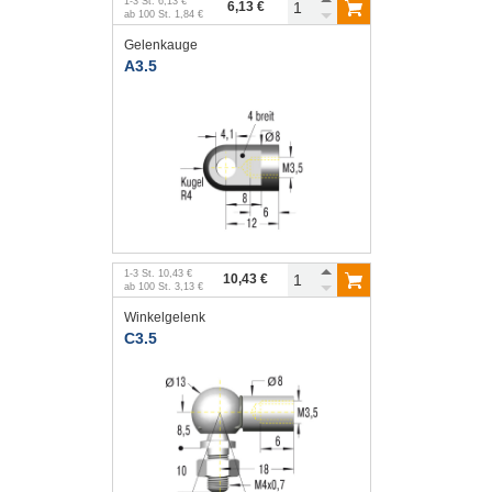
1
-
3
St.
6,13 €
6,13 €
ab
100
St.
1,84 €
Gelenkauge
A3.5
1
-
3
St.
10,43 €
10,43 €
ab
100
St.
3,13 €
Winkelgelenk
C3.5