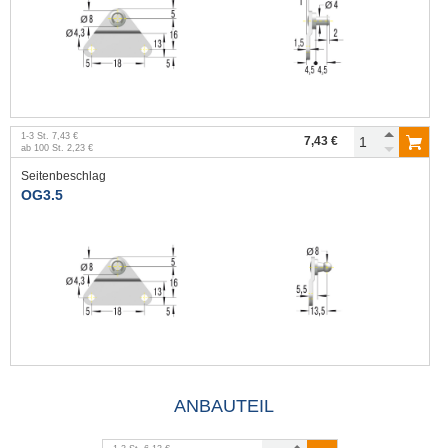
1
-
3
St.
7,43 €
7,43 €
ab
100
St.
2,23 €
Seitenbeschlag
OG3.5
ANBAUTEIL