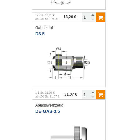
1
-
3
St.
13,26 €
13,26 €
ab
100
St.
3,98 €
Gabelkopf
D3.5
1
-
1
St.
31,07 €
31,07 €
ab
100
St.
31,07 €
Ablasswerkzeug
DE-GAS-3.5