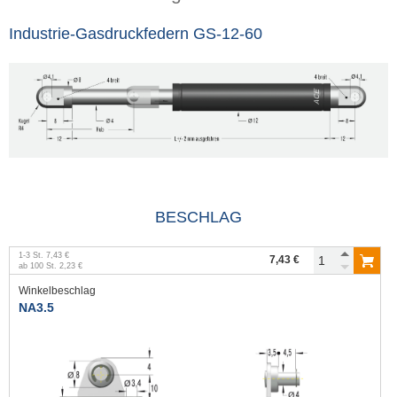
Industrie-Gasdruckfedern GS-12-60
BESCHLAG
1
-
3
St.
7,43 €
7,43 €
ab
100
St.
2,23 €
Winkelbeschlag
NA3.5