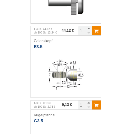
1
-
3
St.
44,12 €
44,12 €
ab
100
St.
13,24 €
Gelenkkopf
E3.5
1
-
3
St.
9,13 €
9,13 €
ab
100
St.
2,74 €
Kugelpfanne
G3.5