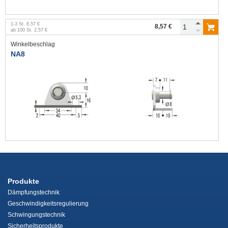
1
-
3
St.
8,57 €
8,57 €
ab
100
St.
2,57 €
Winkelbeschlag
NA8
Produkte
Dämpfungstechnik
Geschwindigkeitsregulierung
Schwingungstechnik
Sicherheitsprodukte