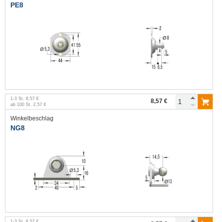
PE8
1
-
3
St.
8,57 €
8,57 €
ab
100
St.
2,57 €
Winkelbeschlag
NG8
1
-
3
St.
8,57 €