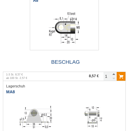
A8
BESCHLAG
1
-
3
St.
8,57 €
8,57 €
ab
100
St.
2,57 €
Lagerschuh
MA8