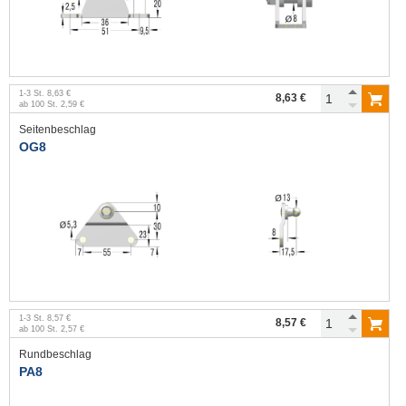
1
-
3
St.
8,63 €
8,63 €
ab
100
St.
2,59 €
Seitenbeschlag
OG8
1
-
3
St.
8,57 €
8,57 €
ab
100
St.
2,57 €
Rundbeschlag
PA8