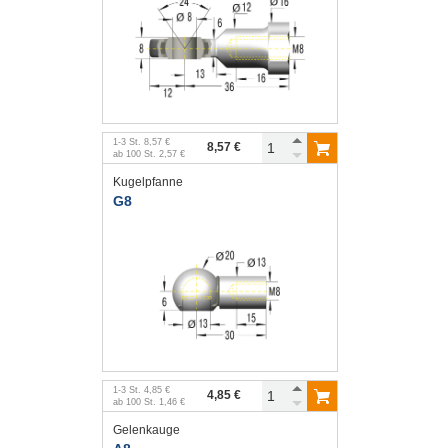
1
-
3
St.
8,57 €
8,57 €
ab
100
St.
2,57 €
Kugelpfanne
G8
1
-
3
St.
4,85 €
4,85 €
ab
100
St.
1,46 €
Gelenkauge