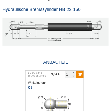
Hydraulische Bremszylinder HB-22-150
ANBAUTEIL
1
-
3
St.
9,54 €
9,54 €
ab
100
St.
2,86 €
Winkelgelenk
C8