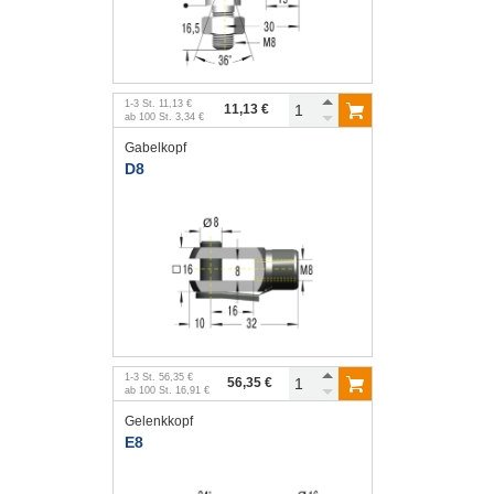
1
-
3
St.
11,13 €
11,13 €
ab
100
St.
3,34 €
Gabelkopf
D8
1
-
3
St.
56,35 €
56,35 €
ab
100
St.
16,91 €
Gelenkkopf
E8