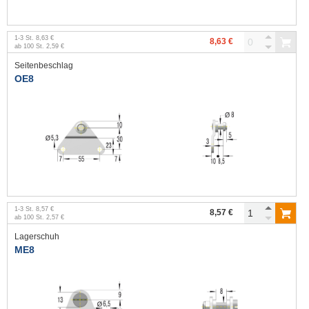
1
-
3
St.
8,63 €
8,63 €
ab
100
St.
2,59 €
Seitenbeschlag
OE8
1
-
3
St.
8,57 €
8,57 €
ab
100
St.
2,57 €
Lagerschuh
ME8