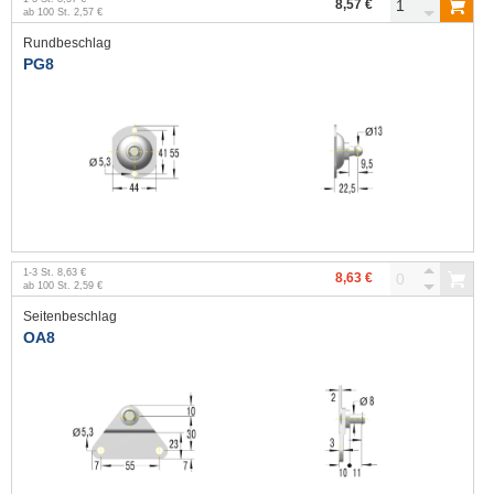
8,57 €
ab
100
St.
2,57 €
Rundbeschlag
PG8
1
-
3
St.
8,63 €
8,63 €
ab
100
St.
2,59 €
Seitenbeschlag
OA8