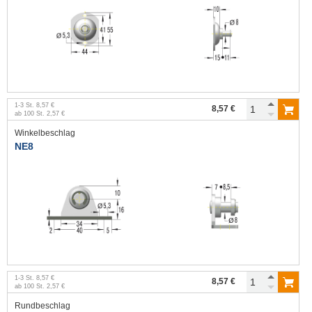
1
-
3
St.
8,57 €
8,57 €
ab
100
St.
2,57 €
Winkelbeschlag
NE8
1
-
3
St.
8,57 €
8,57 €
ab
100
St.
2,57 €
Rundbeschlag