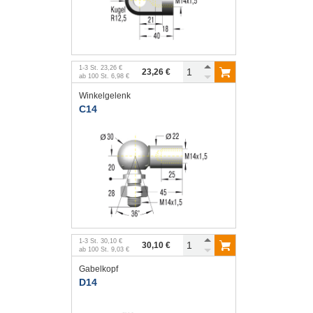
1
-
3
St.
23,26 €
23,26 €
ab
100
St.
6,98 €
Winkelgelenk
C14
1
-
3
St.
30,10 €
30,10 €
ab
100
St.
9,03 €
Gabelkopf
D14