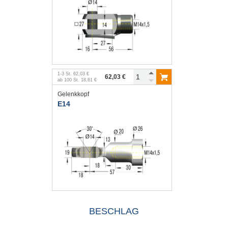
1
-
3
St.
62,03 €
62,03 €
ab
100
St.
18,61 €
Gelenkkopf
E14
BESCHLAG