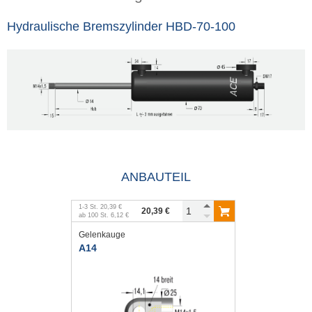
Hydraulische Bremszylinder HBD-70-100
ANBAUTEIL
1
-
3
St.
20,39 €
20,39 €
ab
100
St.
6,12 €
Gelenkauge
A14