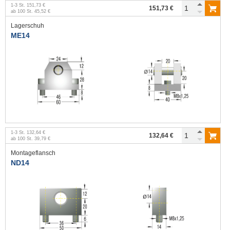
1
-
3
St.
151,73 €
151,73 €
ab
100
St.
45,52 €
Lagerschuh
ME14
1
-
3
St.
132,64 €
132,64 €
ab
100
St.
39,79 €
Montageflansch
ND14