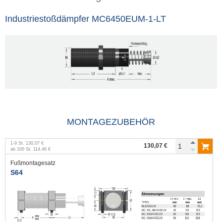
Industriestoßdämpfer MC6450EUM-1-LT
MONTAGEZUBEHÖR
1
-
9
St.
130,07 €
130,07 €
ab
100
St.
114,46 €
Fußmontagesatz
S64