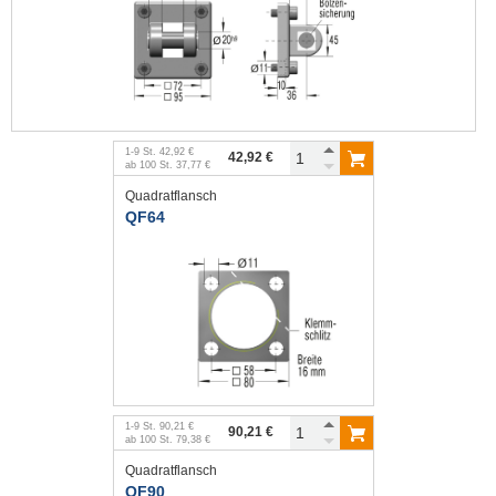
1
-
9
St.
42,92 €
42,92 €
ab
100
St.
37,77 €
Quadratflansch
QF64
1
-
9
St.
90,21 €
90,21 €
ab
100
St.
79,38 €
Quadratflansch
QF90