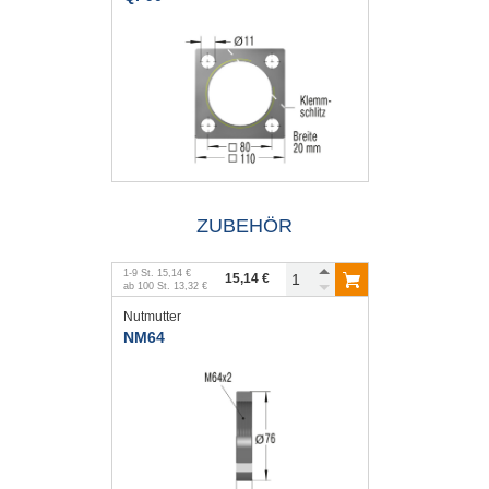
ZUBEHÖR
1
-
9
St.
15,14 €
15,14 €
ab
100
St.
13,32 €
Nutmutter
NM64