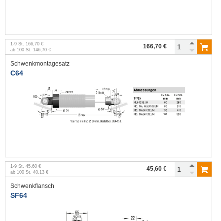
1
-
9
St.
166,70 €
166,70 €
ab
100
St.
146,70 €
Schwenkmontagesatz
C64
1
-
9
St.
45,60 €
45,60 €
ab
100
St.
40,13 €
Schwenkflansch
SF64