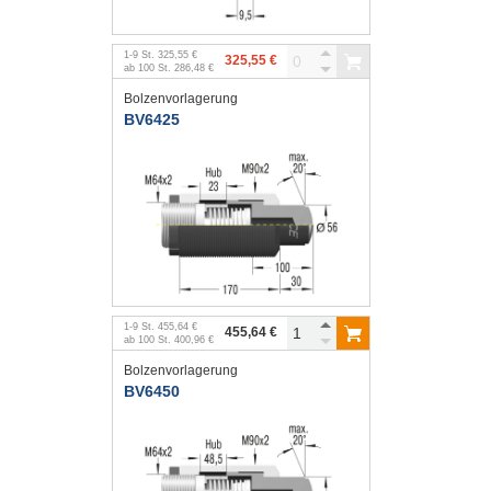
1
-
9
St.
325,55 €
325,55 €
ab
100
St.
286,48 €
Bolzenvorlagerung
BV6425
1
-
9
St.
455,64 €
455,64 €
ab
100
St.
400,96 €
Bolzenvorlagerung
BV6450