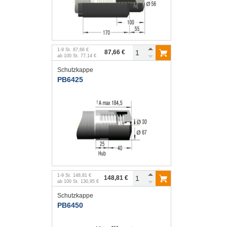
1
-
9
St.
87,66 €
87,66 €
ab
100
St.
77,14 €
Schutzkappe
PB6425
1
-
9
St.
148,81 €
148,81 €
ab
100
St.
130,95 €
Schutzkappe
PB6450