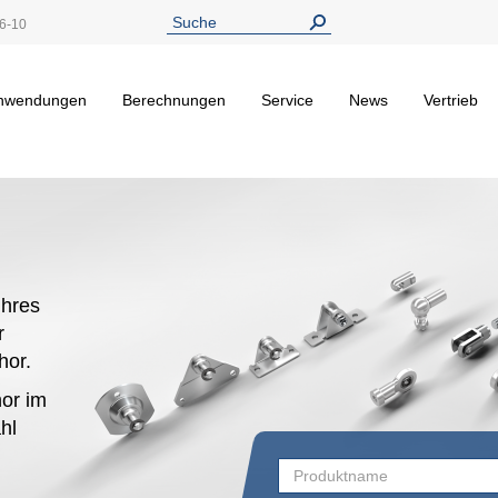
6-10
nwendungen
Berechnungen
Service
News
Vertrieb
hres
r
ehor.
or im
hl