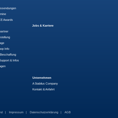
ussendungen
rmine
E Awards
Jobs & Karriere
partner
stellung
rage
op Info
- Beschaffung
Support & Infos
agen
Unternehmen
A Stabilus Company
Kontakt & Anfahrt
and
Impressum
Datenschutzerklärung
AGB