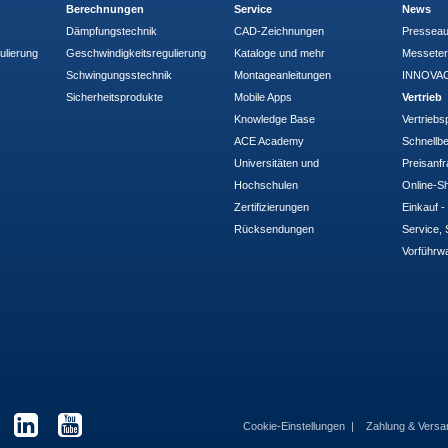
Berechnungen
Service
News
Dämpfungstechnik
CAD-Zeichnungen
Pressea
ulierung
Geschwindigkeitsregulierung
Kataloge und mehr
Messete
Schwingungsstechnik
Montageanleitungen
INNOVAC
Sicherheitsprodukte
Mobile Apps
Vertrieb
Knowledge Base
Vertriebs
ACE Academy
Schnellbe
Universitäten und
Preisanf
Hochschulen
Online-Sh
Zertifizierungen
Einkauf 
Rücksendungen
Service, 
Vorführw
Cookie-Einstellungen
Zahlung & Vers