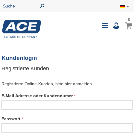
0
0
Mein
Navigatio
i
umschalte
Kundenlogin
Registrierte Kunden
Registrierte Online-Kunden, bitte hier anmelden.
E-Mail Adresse oder Kundennumer
Passwort