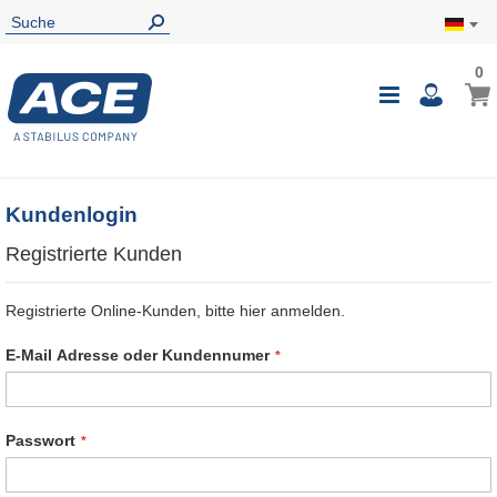
0
0
Mein
Navigatio
i
umschalte
Kundenlogin
Registrierte Kunden
Registrierte Online-Kunden, bitte hier anmelden.
E-Mail Adresse oder Kundennumer
Passwort