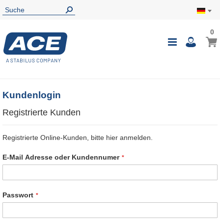
0
0
Mein
Navigatio
i
umschalte
Kundenlogin
Registrierte Kunden
Registrierte Online-Kunden, bitte hier anmelden.
E-Mail Adresse oder Kundennumer
Passwort