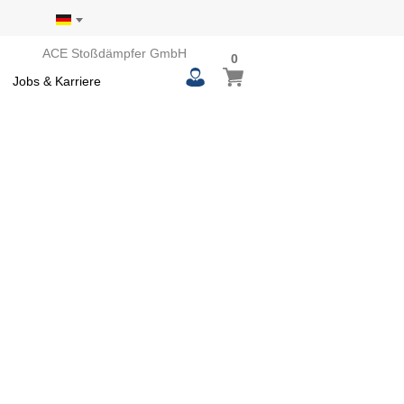
ACE Stoßdämpfer GmbH
0
0
Mein Warenkorb
items
Jobs & Karriere