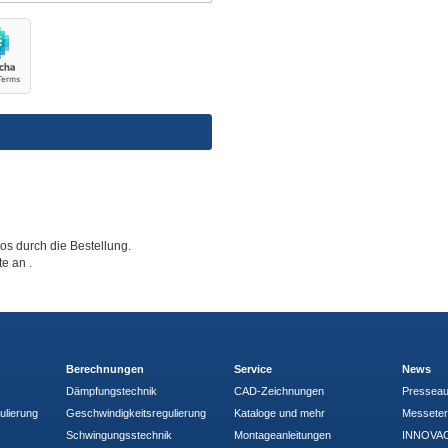
tos durch die Bestellung.
tte an
.
Berechnungen
Service
News
Dämpfungstechnik
CAD-Zeichnungen
Pressea
ulierung
Geschwindigkeitsregulierung
Kataloge und mehr
Messete
Schwingungsstechnik
Montageanleitungen
INNOVAC