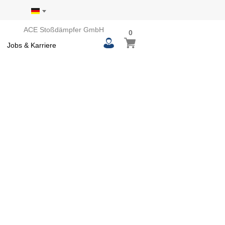
ACE Stoßdämpfer GmbH
0
0
Mein Warenkorb
items
Jobs & Karriere