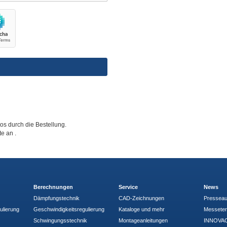
tos durch die Bestellung.
tte an
.
Berechnungen
Service
News
Dämpfungstechnik
CAD-Zeichnungen
Pressea
ulierung
Geschwindigkeitsregulierung
Kataloge und mehr
Messete
Schwingungsstechnik
Montageanleitungen
INNOVAC