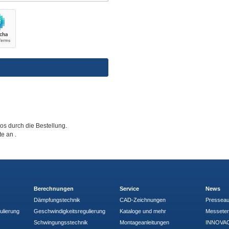
tos durch die Bestellung.
tte an
.
Berechnungen
Service
News
Dämpfungstechnik
CAD-Zeichnungen
Pressea
ulierung
Geschwindigkeitsregulierung
Kataloge und mehr
Messete
Schwingungsstechnik
Montageanleitungen
INNOVAC