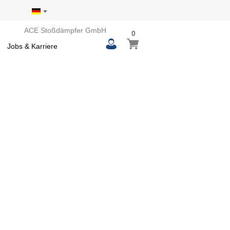
ACE Stoßdämpfer GmbH
0
0
Mein Warenkorb
items
Jobs & Karriere