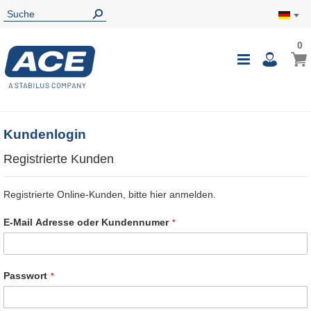
0
0
Mein
Navigatio
i
umschalte
Kundenlogin
Registrierte Kunden
Registrierte Online-Kunden, bitte hier anmelden.
E-Mail Adresse oder Kundennumer
Passwort