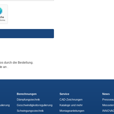
tos durch die Bestellung.
tte an
.
Berechnungen
Service
News
Dämpfungstechnik
CAD-Zeichnungen
Pressea
ulierung
Geschwindigkeitsregulierung
Kataloge und mehr
Messete
Schwingungsstechnik
Montageanleitungen
INNOVAC