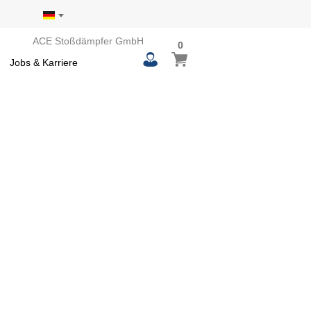
ACE Stoßdämpfer GmbH
0
0
Mein Warenkorb
items
Jobs & Karriere