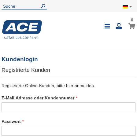
0
0
Mein
Navigatio
i
umschalte
Kundenlogin
Registrierte Kunden
Registrierte Online-Kunden, bitte hier anmelden.
E-Mail Adresse oder Kundennumer
Passwort