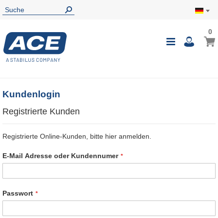
0
0
Mein
Navigatio
i
umschalte
Kundenlogin
Registrierte Kunden
Registrierte Online-Kunden, bitte hier anmelden.
E-Mail Adresse oder Kundennumer
Passwort