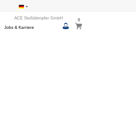
ACE Stoßdämpfer GmbH
0
0
Mein Warenkorb
items
Jobs & Karriere