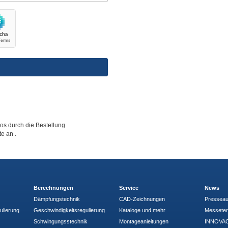
tos durch die Bestellung.
tte an
.
Berechnungen
Service
News
Dämpfungstechnik
CAD-Zeichnungen
Pressea
ulierung
Geschwindigkeitsregulierung
Kataloge und mehr
Messete
Schwingungsstechnik
Montageanleitungen
INNOVAC