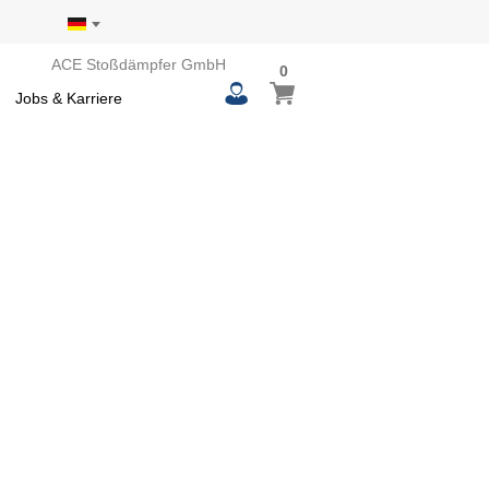
ACE Stoßdämpfer GmbH
0
0
Mein Warenkorb
items
Jobs & Karriere