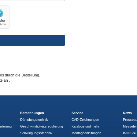
tos durch die Bestellung.
tte an
.
Berechnungen
Service
News
Dämpfungstechnik
CAD-Zeichnungen
Pressea
ulierung
Geschwindigkeitsregulierung
Kataloge und mehr
Messete
Schwingungsstechnik
Montageanleitungen
INNOVAC