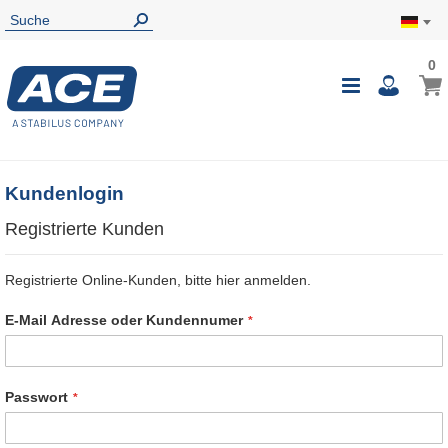
0
0
Mein
Navigatio
i
umschalte
Kundenlogin
Registrierte Kunden
Registrierte Online-Kunden, bitte hier anmelden.
E-Mail Adresse oder Kundennumer
Passwort