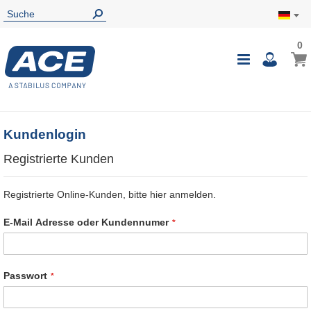
0
0
Mein
Navigatio
i
umschalte
Kundenlogin
Registrierte Kunden
Registrierte Online-Kunden, bitte hier anmelden.
E-Mail Adresse oder Kundennumer
Passwort