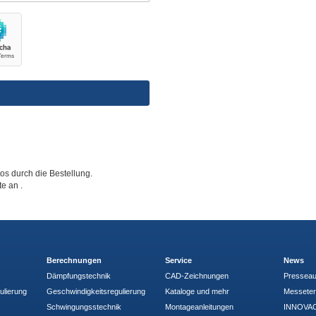
tos durch die Bestellung.
tte an
.
Berechnungen
Service
News
Dämpfungstechnik
CAD-Zeichnungen
Pressea
ulierung
Geschwindigkeitsregulierung
Kataloge und mehr
Messete
Schwingungsstechnik
Montageanleitungen
INNOVAC