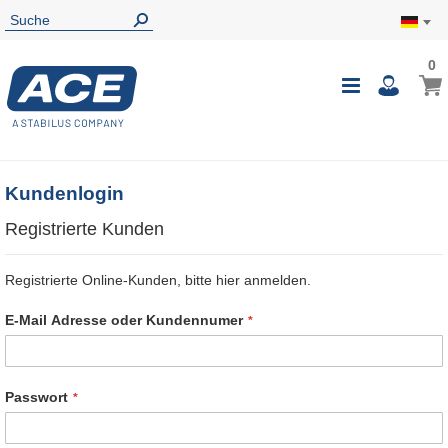
0
0
Mein
Navigatio
i
umschalte
Kundenlogin
Registrierte Kunden
Registrierte Online-Kunden, bitte hier anmelden.
E-Mail Adresse oder Kundennumer
Passwort