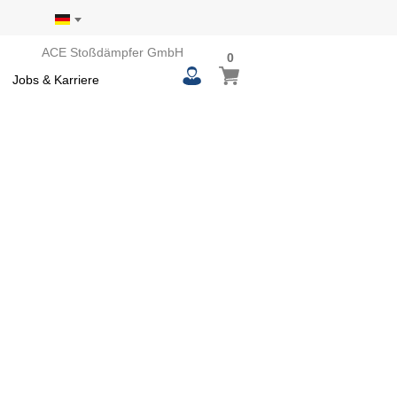
ACE Stoßdämpfer GmbH
0
0
Mein Warenkorb
items
Jobs & Karriere