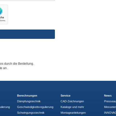
tos durch die Bestellung.
tte an
.
Berechnungen
Service
News
Dämpfungstechnik
CAD-Zeichnungen
Pressea
ulierung
Geschwindigkeitsregulierung
Kataloge und mehr
Messete
Schwingungsstechnik
Montageanleitungen
INNOVAC