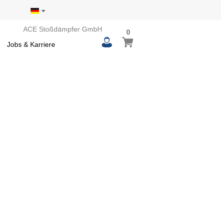
ACE Stoßdämpfer GmbH
0
0
Mein Warenkorb
items
Jobs & Karriere