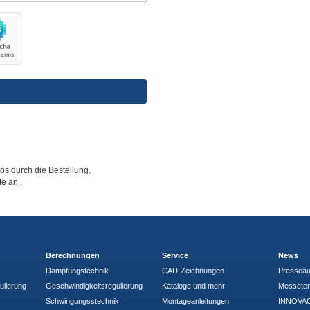
tos durch die Bestellung.
tte an
.
Berechnungen
Service
News
Dämpfungstechnik
CAD-Zeichnungen
Pressea
ulierung
Geschwindigkeitsregulierung
Kataloge und mehr
Messete
Schwingungsstechnik
Montageanleitungen
INNOVAC