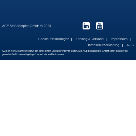
ACE Stoßdämpfer GmbH © 2023
Cookie-Einstellungen
Zahlung & Versand
Impressum
Datenschutzerklärung
AGB
ACE ist nicht verantwortlich für den Inhalt extern verlinkter Internet-Seiten. Die ACE Stoßdämpfer GmbH liefert exklusiv an
gewerbliche Kunden mit gültiger Umsatzsteuer-Identnummer.