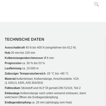
TECHNISCHE DATEN
Ausschubkraft
40 N bis 400 N (eingefahren bis 612 N)
Hub
20 mm bis 150 mm
Kolbenstangendurchmesser
Ø 6 mm
Progression
ca. 30 % bis 53 %
Laufleistung
ca. 10.000 m
Zulässiger Temperaturbereich
-20 °C bis +80 °C
Material
Außenkörper, Kolbenstange, Anschlussteile: V2A
(1.4301/1.4305, AISI 304/303)
Füllmedium
Stickstoff und HLP Öl gemäß DIN 51524, Teil 2
Einbaulage
Kolbenstange nach unten weisend einbauen, dann
wirkt beim Öffnen die Endlagendämpfung.
Endlagendämpfung
ca. 20 mm (abhängig vom Hub)