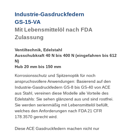
Rotationsbremsen
GS-22-VA
GS-28-VA
Industrie-Gasdruckfedern
GS-40-VA
GS-15-VA
Mit Lebensmittelöl nach FDA
Zulassung
Ventiltechnik, Edelstahl
Ausschubkraft 40 N bis 400 N (eingefahren bis 612
N)
Hub 20 mm bis 150 mm
Korrosionsschutz und Spitzenoptik für noch
anspruchsvollere Anwendungen: Basierend auf den
Industrie-Gasdruckfedern GS-8 bis GS-40 von ACE
aus Stahl, vereinen diese Modelle alle Vorteile des
Edelstahls: Sie sehen glänzend aus und sind rostfrei.
Sie werden serienmäßig mit Lebensmittelöl befüllt,
welches den Anforderungen nach FDA 21 CFR
178.3570 gerecht wird.
Diese ACE Gasdruckfedern machen nicht nur