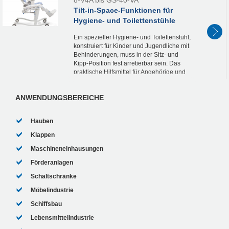
Tilt-in-Space-Funktionen für
Hygiene- und Toilettenstühle
Ein spezieller Hygiene- und Toilettenstuhl,
konstruiert für Kinder und Jugendliche mit
Behinderungen, muss in der Sitz- und
Kipp-Position fest arretierbar sein. Das
praktische Hilfsmittel für Angehörige und
Pflegekräfte verfügt dank zweier speziel...
ANWENDUNGSBEREICHE
Hauben
Klappen
Maschineneinhausungen
Förderanlagen
Schaltschränke
Möbelindustrie
Schiffsbau
Lebensmittelindustrie