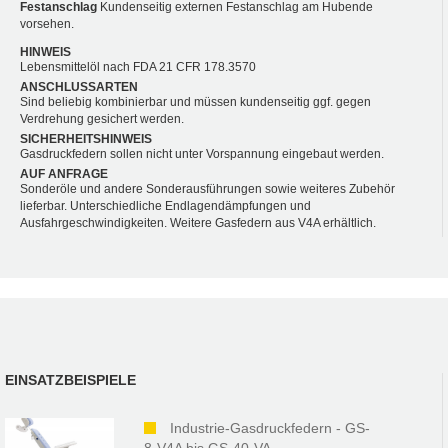
Festanschlag
Kundenseitig externen Festanschlag am Hubende
vorsehen.
HINWEIS
Lebensmittelöl nach FDA 21 CFR 178.3570
ANSCHLUSSARTEN
Sind beliebig kombinierbar und müssen kundenseitig ggf. gegen
Verdrehung gesichert werden.
SICHERHEITSHINWEIS
Gasdruckfedern sollen nicht unter Vorspannung eingebaut werden.
AUF ANFRAGE
Sonderöle und andere Sonderausführungen sowie weiteres Zubehör
lieferbar. Unterschiedliche Endlagendämpfungen und
Ausfahrgeschwindigkeiten. Weitere Gasfedern aus V4A erhältlich.
EINSATZBEISPIELE
Industrie-Gasdruckfedern - GS-
8-V4A bis GS-40-VA