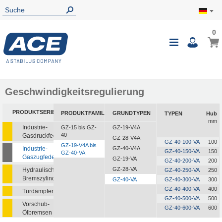
0
0
Mein
Navigatio
i
umschalte
Geschwindigkeitsregulierung
PRODUKTSERIEN
PRODUKTFAMILIEN
GRUNDTYPEN
TYPEN
Hub
mm
Industrie-
GZ-15 bis GZ-
GZ-19-V4A
40
Gasdruckfedern
GZ-28-V4A
GZ-40-100-VA
100
GZ-19-V4A bis
Industrie-
GZ-40-V4A
GZ-40-150-VA
150
GZ-40-VA
Gaszugfedern
GZ-19-VA
GZ-40-200-VA
200
GZ-28-VA
Hydraulische
GZ-40-250-VA
250
Bremszylinder
GZ-40-VA
GZ-40-300-VA
300
GZ-40-400-VA
400
Türdämpfer
GZ-40-500-VA
500
Vorschub-
GZ-40-600-VA
600
Ölbremsen